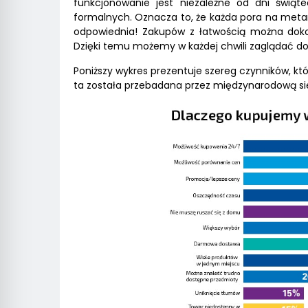
funkcjonowanie jest niezależne od dni świąte
formalnych. Oznacza to, że każda pora na meta
odpowiednia! Zakupów z łatwością można dokon
Dzięki temu możemy w każdej chwili zaglądać do
Poniższy wykres prezentuje szereg czynników, kt
ta została przebadana przez międzynarodową s