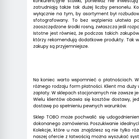
konkurencyjne stawki, ponieważ nie inwestu
zatrudniają także tak dużej liczby personelu. 
wyłącznie na tym, by asortyment był rozbudowa
sfotografowany. To bez wątpienia ułatwia p
zaoszczędzone środki rosną, zwłaszcza jeśli rozpat
Istotne jest również, że podczas takich zakup
którzy rekomendują dodatkowe produkty. Tak w
zakupy są przyjemniejsze.
Na koniec warto wspomnieć o płatnościach. 
różnego rodzaju form płatności. Klient ma duży
zapłaty. W sklepach stacjonarnych nie zawsze j
Wielu klientów obawia się kosztów dostawy, je
dostawę po spełnieniu pewnych warunków.
Sklep TOBO może pochwalić się udogodnieniem
dokonanego zamówienia. Poszukiwanie idealnych 
Kolekcje, które u nas znajdziesz są nie tylko r
naszej ofercie z łatwością można wyszukać syst