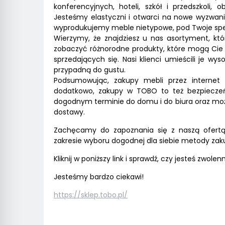
konferencyjnych, hoteli, szkół i przedszkoli,
Jesteśmy elastyczni i otwarci na nowe wyzwani
wyprodukujemy meble nietypowe, pod Twoje spe
Wierzymy, że znajdziesz u nas asortyment, k
zobaczyć różnorodne produkty, które mogą Cie 
sprzedających się. Nasi klienci umieścili je wy
przypadną do gustu.
Podsumowując, zakupy mebli przez internet
dodatkowo, zakupy w TOBO to też bezpiecze
dogodnym terminie do domu i do biura oraz moż
dostawy.
Zachęcamy do zapoznania się z naszą ofertą.
zakresie wyboru dogodnej dla siebie metody zak
Kliknij w poniższy link i sprawdź, czy jesteś zwole
Jesteśmy bardzo ciekawi!
https://sklep.tobo.pl/