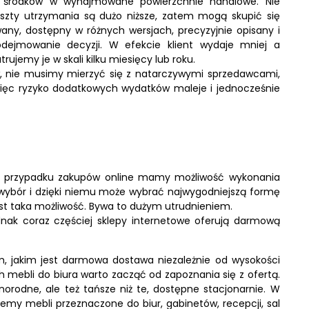
ją środków w wynajmowane powierzchnie handlowe. Nie
Koszty utrzymania są dużo niższe, zatem mogą skupić się
ny, dostępny w różnych wersjach, precyzyjnie opisany i
odejmowanie decyzji. W efekcie klient wydaje mniej a
rujemy je w skali kilku miesięcy lub roku.
ów, nie musimy mierzyć się z natarczywymi sprzedawcami,
ięc ryzyko dodatkowych wydatków maleje i jednocześnie
W przypadku zakupów online mamy możliwość wykonania
 wybór i dzięki niemu może wybrać najwygodniejszą formę
est taka możliwość. Bywa to dużym utrudnieniem.
dnak coraz częściej sklepy internetowe oferują darmową
, jakim jest darmowa dostawa niezależnie od wysokości
mebli do biura warto zacząć od zapoznania się z ofertą.
óżnorodne, ale też tańsze niż te, dostępne stacjonarnie. W
emy mebli przeznaczone do biur, gabinetów, recepcji, sal