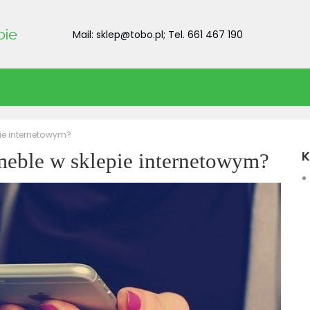
Mail: sklep@tobo.pl; Tel. 661 467 190
ie internetowym?
K
eble w sklepie internetowym?