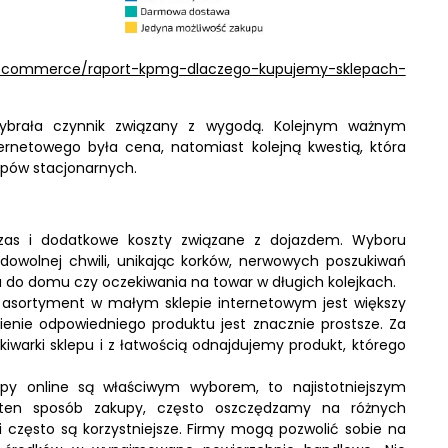
l/ecommerce/raport-kpmg-dlaczego-kupujemy-sklepach-
ybrała czynnik związany z wygodą. Kolejnym ważnym
ernetowego była cena, natomiast kolejną kwestią, która
epów stacjonarnych.
zas i dodatkowe koszty związane z dojazdem. Wyboru
wolnej chwili, unikając korków, nerwowych poszukiwań
 do domu czy oczekiwania na towar w długich kolejkach.
e asortyment w małym sklepie internetowym jest większy
ienie odpowiedniego produktu jest znacznie prostsze. Za
iwarki sklepu i z łatwością odnajdujemy produkt, którego
kupy online są właściwym wyborem, to najistotniejszym
ten sposób zakupy, często oszczędzamy na różnych
 często są korzystniejsze. Firmy mogą pozwolić sobie na