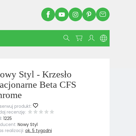
owy Styl - Krzesło
tacjonarne Beta CFS
hrome
erwuj produkt:
aj recenzję:
:
1225
oducent:
Nowy Styl
s realizacji:
ok. 5 tygodni