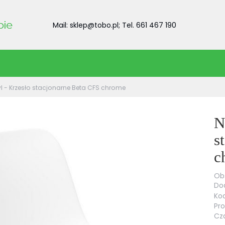
Mail: sklep@tobo.pl; Tel. 661 467 190
l - Krzesło stacjonarne Beta CFS chrome
N
s
c
Obs
Dod
Kod
Pr
Cza