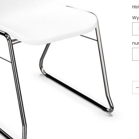
His
Wy
nu