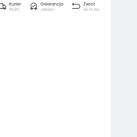
Kurier
Gwarancja
Zwrot
36,90
Jakości
do 14 dni