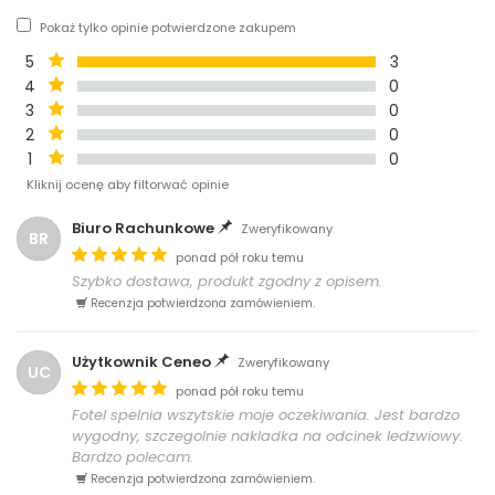
Pokaż tylko opinie potwierdzone zakupem
5
3
4
0
3
0
2
0
1
0
Kliknij ocenę aby filtorwać opinie
Biuro Rachunkowe
Zweryfikowany
BR
ponad pół roku temu
Szybko dostawa, produkt zgodny z opisem.
Recenzja potwierdzona zamówieniem.
Użytkownik Ceneo
Zweryfikowany
UC
ponad pół roku temu
Fotel spelnia wszytskie moje oczekiwania. Jest bardzo
wygodny, szczegolnie nakladka na odcinek ledzwiowy.
Bardzo polecam.
Recenzja potwierdzona zamówieniem.