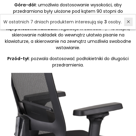
Góra-dół:
umożliwia dostosowanie wysokości, aby
przedramiona były ułożone pod kątem 90 stopni do
tułowia, co znacznie odciąża mięśnie pleców.
W ostatnich 7 dniach produktem interesują się
3
osoby.
Kąt położenia nakładki:
regulacja w zakresie +/- 15 stopni,
skierowanie nakładek do wewnątrz ułatwia pisanie na
klawiaturze, a skierowanie na zewnątrz umożliwia swobodne
wstawianie.
Przód-tył:
pozwala dostosować podłokietniki do długości
przedramienia.