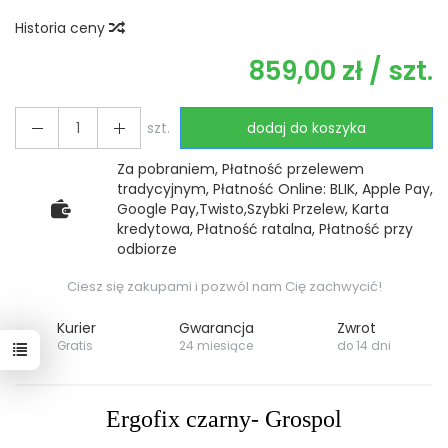
Historia ceny
859,00 zł
/ szt.
szt.
dodaj do koszyka
Za pobraniem, Płatność przelewem
tradycyjnym, Płatność Online: BLIK, Apple Pay,
Google Pay,Twisto,Szybki Przelew, Karta
kredytowa, Płatność ratalna, Płatność przy
odbiorze
Ciesz się zakupami i pozwól nam Cię zachwycić!
Kurier
Gwarancja
Zwrot
Gratis
24 miesiące
do 14 dni
Ergofix czarny- Grospol