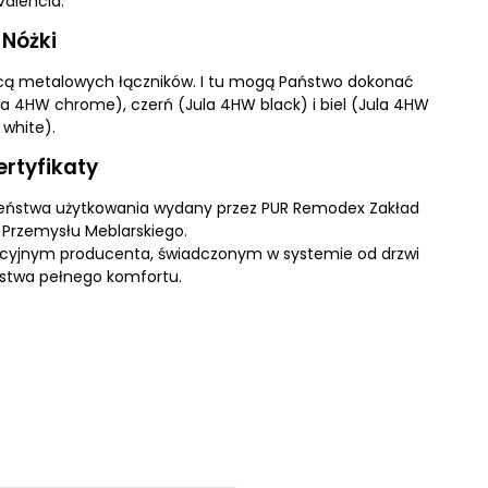
Valencia.
Nóżki
cą metalowych łączników. I tu mogą Państwo dokonać
a 4HW chrome), czerń (Jula 4HW black) i biel (Jula 4HW
white).
ertyfikaty
czeństwa użytkowania wydany przez PUR Remodex Zakład
 Przemysłu Meblarskiego.
ncyjnym producenta, świadczonym w systemie od drzwi
ństwa pełnego komfortu.