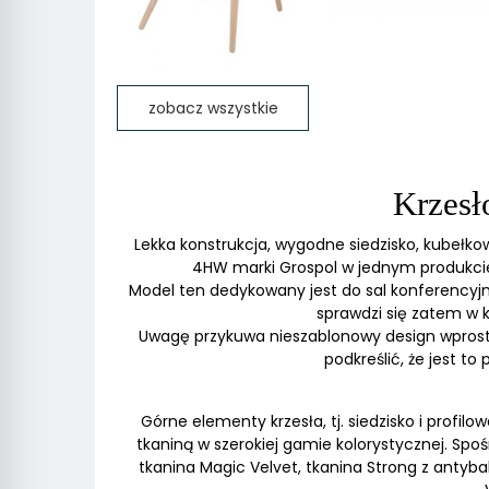
W ostatnich 7 dniach produktem interesują się
4
osoby.
zobacz wszystkie
Krzesł
Lekka konstrukcja, wygodne siedzisko, kubełkow
4HW marki Grospol w jednym produkcie
Model ten dedykowany jest do sal konferencyjn
sprawdzi się zatem w
Uwagę przykuwa nieszablonowy design wprost
podkreślić, że jest t
Górne elementy krzesła, tj. siedzisko i profi
tkaniną w szerokiej gamie kolorystycznej. Spo
tkanina Magic Velvet, tkanina Strong z antyb