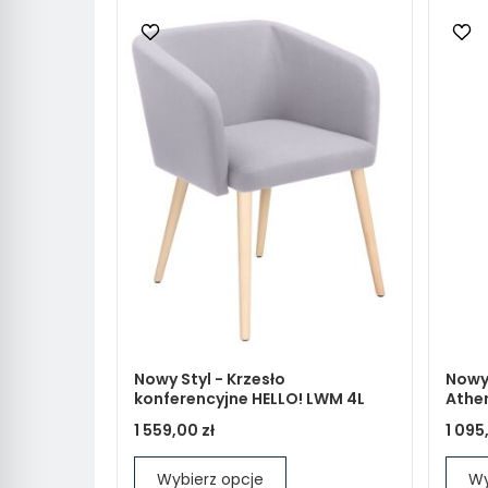
Nowy Styl - Krzesło
Nowy 
konferencyjne HELLO! LWM 4L
Athe
1 559,00 zł
1 095
Wybierz opcje
Wy