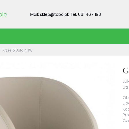
Mail: sklep@tobo.pl; Tel. 661 467 190
- Krzesło Jula 4HW
G
Jul
utr
Obs
Dod
Kod
Pr
Cza