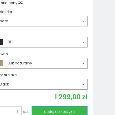
toria ceny
picerka
Note
01
ewno
Buk naturalny
or stelaża
Black
1 299,00 zł
szt.
dodaj do koszyka