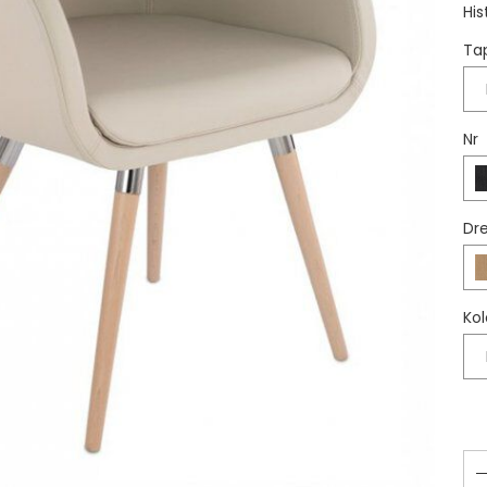
His
Ta
Nr
Dr
Kol