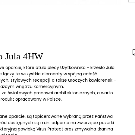
o Jula 4HW
e oparcie, które otula plecy Użytkownika - krzesło Jula
 łączy te wszystkie elementy w spójną całość.
ych, stylowych recepcji, a także uroczych kawiarenek -
 każdym wnętrzu komercyjnym.
 ze światowych pracowni architektonicznych, a warto
o produkt opracowany w Polsce.
lowane oparcie, są tapicerowane wybraną przez Państwa
śród dostępnych są m.in. odporna na zwierzęce pazurki
akteryjną powłoką Virus Protect oraz zmywalna tkanina