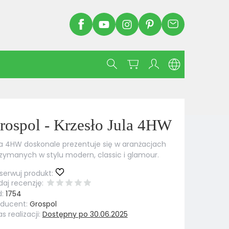
rospol - Krzesło Jula 4HW
a 4HW doskonale prezentuje się w aranżacjach
zymanych w stylu modern, classic i glamour.
erwuj produkt:
aj recenzję:
:
1754
oducent:
Grospol
s realizacji:
Dostępny po 30.06.2025