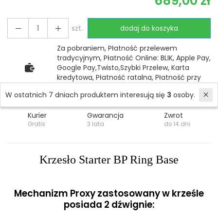
689,00 zł
szt.
dodaj do koszyka
Za pobraniem, Płatność przelewem
tradycyjnym, Płatność Online: BLIK, Apple Pay,
Google Pay,Twisto,Szybki Przelew, Karta
kredytowa, Płatność ratalna, Płatność przy
odbiorze
W ostatnich 7 dniach produktem interesują się
3
osoby.
Kurier
Gwarancja
Zwrot
Gratis
3 lata
do 14 dni
Krzesło Starter BP Ring Base
Mechanizm Proxy zastosowany w krześle
posiada 2 dźwignie: