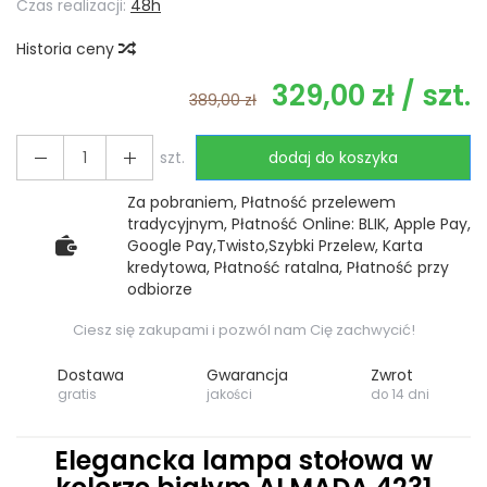
Czas realizacji:
48h
Historia ceny
329,00 zł
/ szt.
389,00 zł
szt.
dodaj do koszyka
Za pobraniem, Płatność przelewem
tradycyjnym, Płatność Online: BLIK, Apple Pay,
Google Pay,Twisto,Szybki Przelew, Karta
kredytowa, Płatność ratalna, Płatność przy
odbiorze
Ciesz się zakupami i pozwól nam Cię zachwycić!
Dostawa
Gwarancja
Zwrot
gratis
jakości
do 14 dni
Elegancka lampa stołowa w