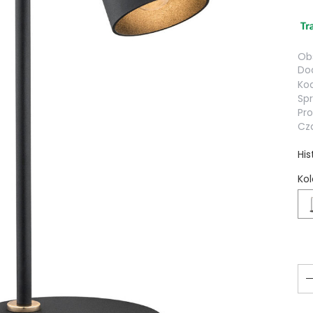
Obs
Dod
Kod
Sp
Pr
Cza
His
Kol