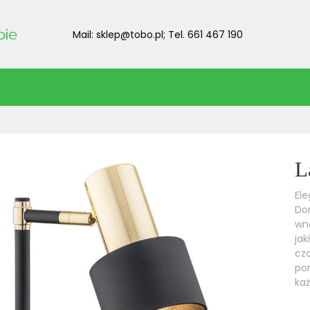
Mail: sklep@tobo.pl; Tel. 661 467 190
L
El
Dor
wnę
jak
cza
po
ka