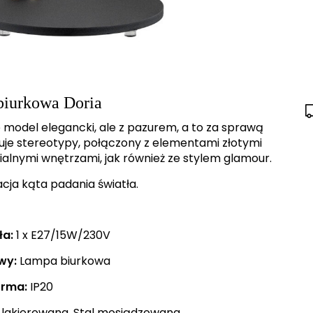
iurkowa Doria
model elegancki, ale z pazurem, a to za sprawą
uje stereotypy, połączony z elementami złotymi
ialnymi wnętrzami, jak również ze stylem glamour.
acja kąta padania światła.
ła:
1 x E27/15W/230V
wy:
Lampa biurkowa
rma:
IP20
 lakierowana, Stal mosiądzowana