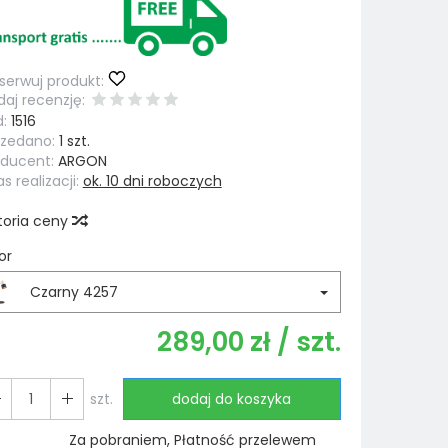
erwuj produkt:
aj recenzję:
:
1516
rzedano:
1 szt.
oducent:
ARGON
s realizacji:
ok. 10 dni roboczych
toria ceny
or
Czarny 4257
289,00 zł
/ szt.
szt.
dodaj do koszyka
Za pobraniem, Płatność przelewem