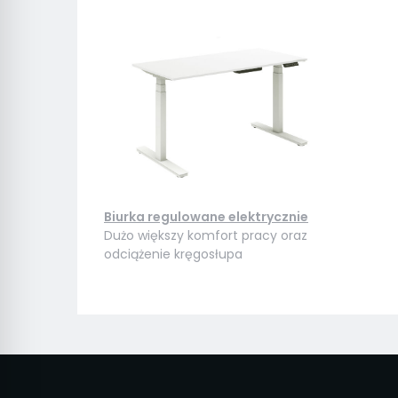
Biurka regulowane elektrycznie
Dużo większy komfort pracy oraz
odciążenie kręgosłupa