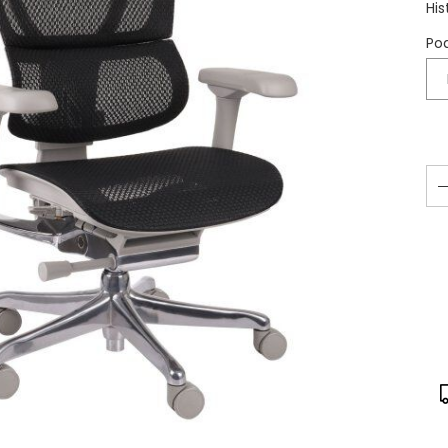
His
Po