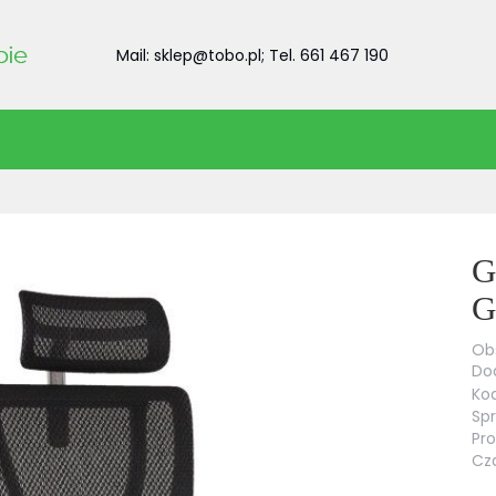
Mail: sklep@tobo.pl; Tel. 661 467 190
G
G
Obs
Dod
Kod
Sp
Pr
Cza