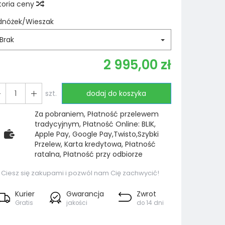
toria ceny
dnóżek/Wieszak
Brak
2 995,00 zł
szt.
dodaj do koszyka
Za pobraniem, Płatność przelewem
tradycyjnym, Płatność Online: BLIK,
Apple Pay, Google Pay,Twisto,Szybki
Przelew, Karta kredytowa, Płatność
ratalna, Płatność przy odbiorze
Ciesz się zakupami i pozwól nam Cię zachwycić!
Kurier
Gwarancja
Zwrot
Gratis
jakości
do 14 dni