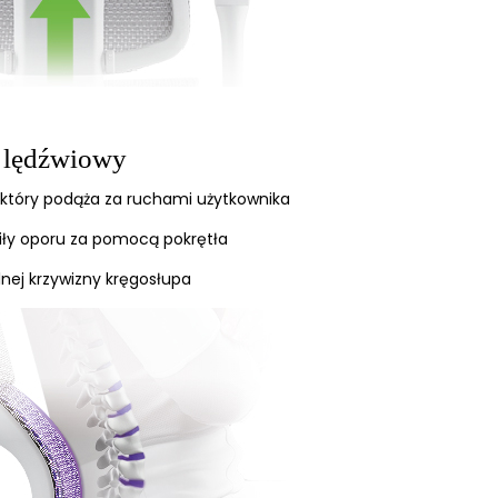
l lędźwiowy
, który podąża za ruchami użytkownika
siły oporu za pomocą pokrętła
nej krzywizny kręgosłupa