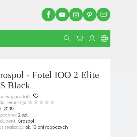
rospol - Fotel IOO 2 Elite
S Black
erwuj produkt:
aj recenzję:
:
2039
rzedano:
2 szt.
oducent:
Grospol
s realizacji:
ok. 10 dni roboczych