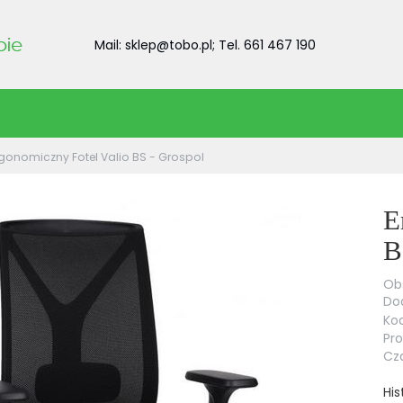
Mail: sklep@tobo.pl; Tel. 661 467 190
gonomiczny Fotel Valio BS - Grospol
E
B
Obs
Dod
Kod
Pr
Cza
His