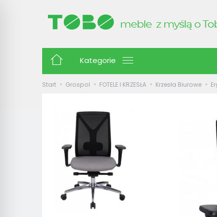
Kategorie
Start
Grospol
FOTELE I KRZESŁA
Krzesła Biurowe
Er