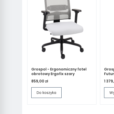
Grospol - Ergonomiczny fotel
Grosp
obrotowy Ergofix szary
Futur
859,00 zł
1 379
Do koszyka
Wy