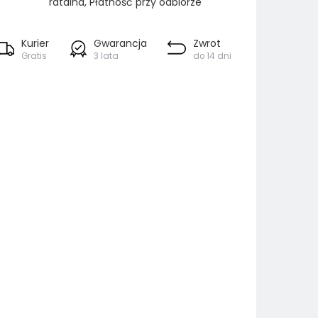
ratalna, Płatność przy odbiorze
Kurier
Gwarancja
Zwrot
Gratis
3 lata
do 14 dni