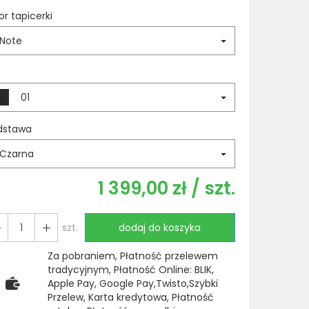
or tapicerki
Note
01
dstawa
Czarna
1 399,00 zł
/ szt.
szt.
dodaj do koszyka
Za pobraniem, Płatność przelewem
tradycyjnym, Płatność Online: BLIK,
Apple Pay, Google Pay,Twisto,Szybki
Przelew, Karta kredytowa, Płatność