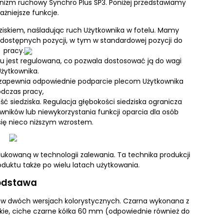
nizm ruchowy Synchro Plus SP3. Poniżej przedstawiamy
ażniejsze funkcje.
dziskiem, naśladując ruch Użytkownika w fotelu. Mamy
 dostępnych pozycji, w tym w standardowej pozycji do
pracy.
chu jest regulowana, co pozwala dostosować ją do wagi
Użytkownika.
 zapewnia odpowiednie podparcie plecom Użytkownika
dczas pracy,
ć siedziska. Regulacja głębokości siedziska ogranicza
wników lub niewykorzystania funkcji oparcia dla osób
ię nieco niższym wzrostem.
ukowaną w technologii zalewania. Ta technika produkcji
uktu także po wielu latach użytkowania.
odstawa
 w dwóch wersjach kolorystycznych. Czarna wykonana z
kie, ciche czarne kółka 60 mm (odpowiednie również do