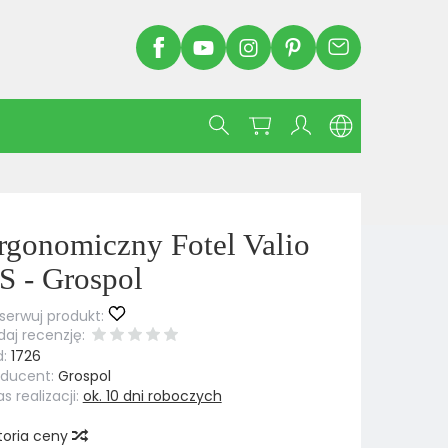
rgonomiczny Fotel Valio
S - Grospol
erwuj produkt:
aj recenzję:
:
1726
oducent:
Grospol
s realizacji:
ok. 10 dni roboczych
toria ceny