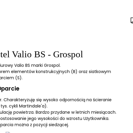
el Valio BS - Grospol
urowy Valio BS marki Grospol.
lorem elementów konstrukcyjnych (B) oraz siatkowym
arciem (S).
Oparcie
. Charakteryzuję się wysoko odpornością na ścieranie
tys. cykli Martindale'a).
ulację powietrza. Bardzo przydane w letnich miesiącach.
dostosowanie jego wysokości do wzrostu Użytkownika.
arcia można z pozycji siedzącej.