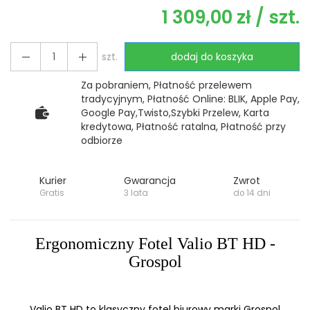
1 309,00 zł
/ szt.
szt.
dodaj do koszyka
Za pobraniem, Płatność przelewem
tradycyjnym, Płatność Online: BLIK, Apple Pay,
Google Pay,Twisto,Szybki Przelew, Karta
kredytowa, Płatność ratalna, Płatność przy
odbiorze
Kurier
Gwarancja
Zwrot
Gratis
3 lata
do 14 dni
Ergonomiczny Fotel Valio BT HD -
Grospol
Valio BT HD to klasyczny fotel biurowy marki Grospol