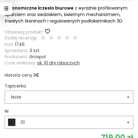
Ergonomiczne krzesło biurowe
z wyraźnie profilowanym
oparciem oraz siedziskiem, świetnym mechanizmem,
trwałych tkaninach i regulowanych podłokietnikach 3D.
Obserwuj produkt:
Dodaj recenzję:
Kod:
1746
Sprzedano:
3 szt.
Producent:
Grospol
Czas realizacji:
ok. 10 dni roboczych
Historia ceny
Tapicerka
Note
Nr
01
719,00 zł