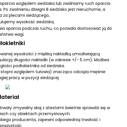
oparcia względem siedziska lub zwalniamy ruch oparcia
Po zwolnieniu dźwigni B siedzisko jest nieruchome, a
a za plecami siedzącego,
ulujemy wysokość siedziska,
awia oparcia podczas ruchu, co pozwala dostosować ją do
aństwa wagi.
łokietniki
ulowanej wysokości z miękką nakładką umożliwiającą
lacją długości nakładki (w zakresie +/- 5 cm). Możliwa
głości podłokietnika od siedziska.
 stopni względem tułowia) znacząco odciąża mięśnie
iej pracy w pozycji siedzącej.
ateriał
 trwały zmywalny skaj z atestami świetnie sprawdzi się w
oriach czy obiektach przemysłowych.
lskiego producenta, zapewni odpowiednią trwałość i
sprężystość.