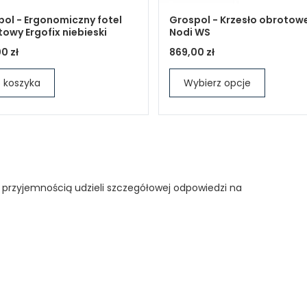
ol - Ergonomiczny fotel
Grospol - Krzesło obrotow
owy Ergofix niebieski
Nodi WS
0 zł
869,00 zł
 koszyka
Wybierz opcje
 przyjemnością udzieli szczegółowej odpowiedzi na