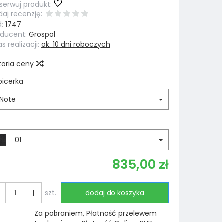
erwuj produkt:
aj recenzję:
:
1747
oducent:
Grospol
s realizacji:
ok. 10 dni roboczych
toria ceny
picerka
Note
01
835,00 zł
szt.
dodaj do koszyka
Za pobraniem, Płatność przelewem