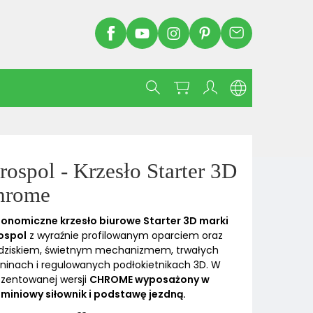
rospol - Krzesło Starter 3D
hrome
gonomiczne krzesło biurowe Starter 3D marki
ospol
z wyraźnie profilowanym oparciem oraz
edziskiem, świetnym mechanizmem, trwałych
ninach i regulowanych podłokietnikach 3D. W
ezentowanej wersji
CHROME wyposażony w
uminiowy siłownik i podstawę jezdną.