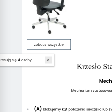
zobacz wszystkie
W ostatnich 7 dniach produktem interesują się
4
osoby.
Krzesło St
Mech
Mechanizm zastosowany
(A)
blokujemy kąt położenia siedziska lub 