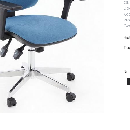
Obs
Dod
Kod
Pr
Cza
His
Ta
Nr