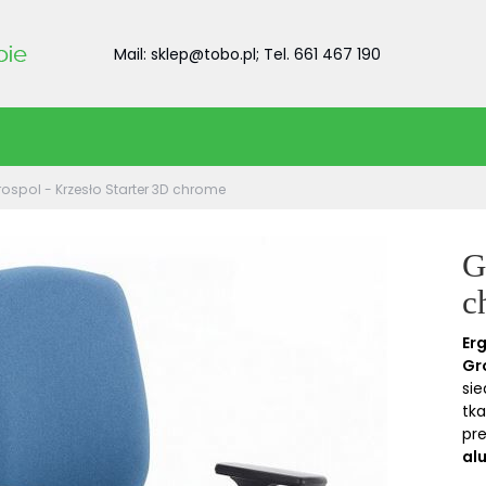
Mail: sklep@tobo.pl; Tel. 661 467 190
ospol - Krzesło Starter 3D chrome
G
c
Er
Gr
si
tka
pr
al