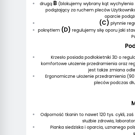
B
drugą
(blokujemy wybrany kąt wychylenia 
podążający za ruchem pleców Użytkownika. 
oparcie podąż
(C)
płynnie reg
(D)
pokrętłem
regulujemy siłę oporu jaki st
P
Pod
Krzesło posiada podłokietniki 3D o reg
komfortowe ułożenie przedramienia oraz regu
jest także zmiana odle
Ergonomiczne ułożenie przedramienia (90
pleców podczas dług
M
Odporność tkanin to nawet 120 tys. cykli, zaś
służbie zdrowia, laborat
Pianka siedziska i oparcia, uznanego po