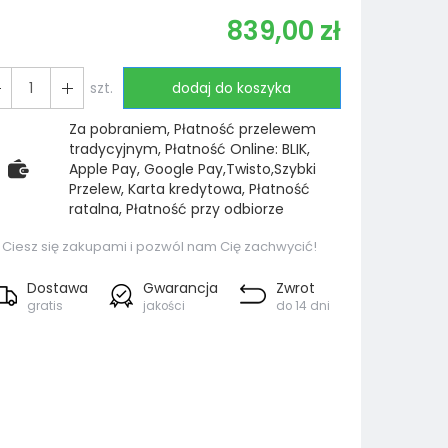
839,00 zł
szt.
dodaj do koszyka
Za pobraniem, Płatność przelewem
tradycyjnym, Płatność Online: BLIK,
Apple Pay, Google Pay,Twisto,Szybki
Przelew, Karta kredytowa, Płatność
ratalna, Płatność przy odbiorze
Ciesz się zakupami i pozwól nam Cię zachwycić!
Dostawa
Gwarancja
Zwrot
gratis
jakości
do 14 dni