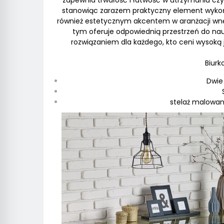
zapewnia trwałość i łatwość w utrzymaniu czy
stanowiąc zarazem praktyczny element wykończ
również estetycznym akcentem w aranżacji wnę
tym oferuje odpowiednią przestrzeń do nauk
rozwiązaniem dla każdego, kto ceni wysoką
Biurk
Dwie 
stelaż malowan