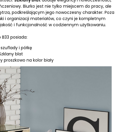
stości.
Szklany blat
dodaje elegancji i nowoczesności,
eniowy. Biurko jest nie tylko miejscem do pracy, ale
trza, podkreślającym jego nowoczesny charakter. Poza
i i organizacji materiałów, co czyni je kompletnym
 jakość i funkcjonalność w codziennym użytkowaniu.
o B33 posiada:
szuflady i półkę
Szklany blat
y proszkowo na kolor biały