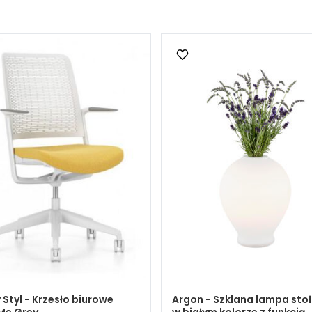
Styl - Krzesło biurowe
Argon - Szklana lampa sto
Me Grey
w białym kolorze z funkcją