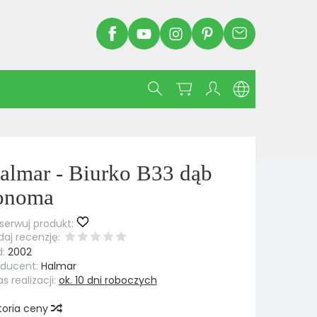
almar - Biurko B33 dąb
onoma
erwuj produkt:
aj recenzję:
:
2002
oducent:
Halmar
s realizacji:
ok. 10 dni roboczych
toria ceny