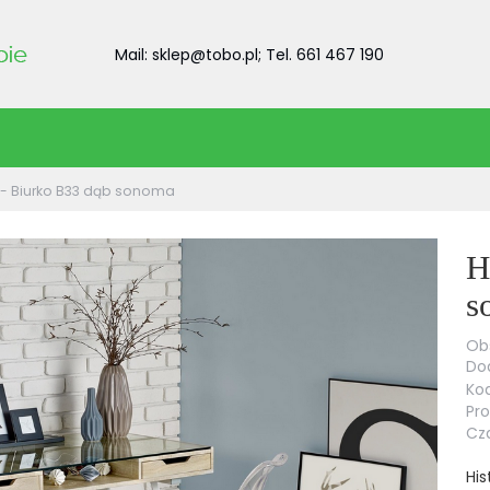
Mail: sklep@tobo.pl; Tel. 661 467 190
- Biurko B33 dąb sonoma
H
s
Obs
Dod
Kod
Pr
Cza
His