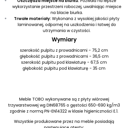
Oszczędza miejsce na biurku:
Pozwala na lepsze
wykorzystanie przestrzeni roboczej, uwalniając miejsce
na blacie biurka.
Trwałe materiały:
Wykonana z wysokiej jakości płyty
laminowanej, odpornej na uszkodzenia i łatwej do
utrzymania w czystości.
Wymiary
szerokość pulpitu z prowadnicami - 75,2 cm
głębokość pulpitu z prowadnicami - 36,5 cm
szerokość pulpitu pod klawiaturę - 67,5 cm
głębokość pulpitu pod klawiaturę - 35 cm
Meble TOBO wykonywane są z płyty wiórowej
trzywarstwowej wg DIN68765 o gęstości 650-690 kg/m3
zgodnie z normą PN-EN14322 w klasie higieniczności E.1.
Wszystkie produkowane przez na meble posiadają
następujące atesty: