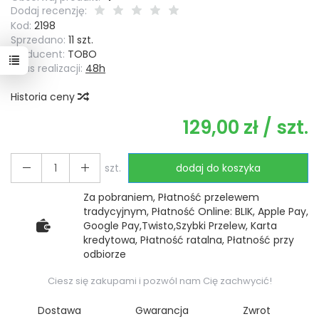
Dodaj recenzję:
Kod:
2198
Sprzedano:
11 szt.
Producent:
TOBO
Czas realizacji:
48h
Historia ceny
129,00 zł
/ szt.
szt.
dodaj do koszyka
Za pobraniem, Płatność przelewem
tradycyjnym, Płatność Online: BLIK, Apple Pay,
Google Pay,Twisto,Szybki Przelew, Karta
kredytowa, Płatność ratalna, Płatność przy
odbiorze
Ciesz się zakupami i pozwól nam Cię zachwycić!
Dostawa
Gwarancja
Zwrot