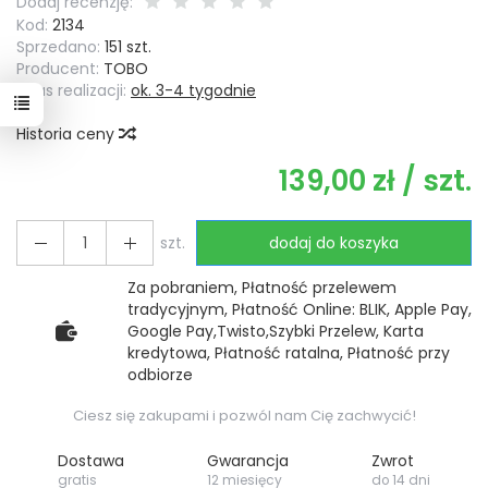
Dodaj recenzję:
Kod:
2134
Sprzedano:
151 szt.
Producent:
TOBO
Czas realizacji:
ok. 3-4 tygodnie
Historia ceny
139,00 zł
/ szt.
szt.
dodaj do koszyka
Za pobraniem, Płatność przelewem
tradycyjnym, Płatność Online: BLIK, Apple Pay,
Google Pay,Twisto,Szybki Przelew, Karta
kredytowa, Płatność ratalna, Płatność przy
odbiorze
Ciesz się zakupami i pozwól nam Cię zachwycić!
Dostawa
Gwarancja
Zwrot
gratis
12 miesięcy
do 14 dni