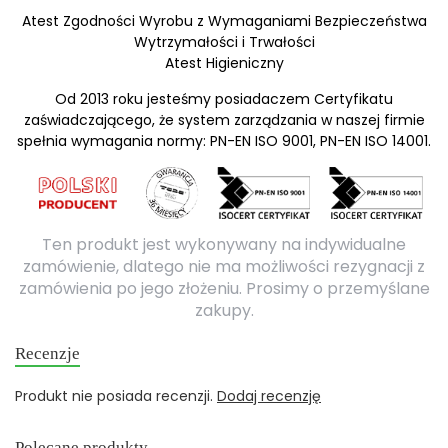
Atest Zgodności Wyrobu z Wymaganiami Bezpieczeństwa
Wytrzymałości i Trwałości
Atest Higieniczny
Od 2013 roku jesteśmy posiadaczem Certyfikatu
zaświadczającego, że system zarządzania w naszej firmie
spełnia wymagania normy: PN-EN ISO 9001, PN-EN ISO 14001.
Ten produkt jest wykonywany na indywidualne
zamówienie, dlatego nie ma możliwości rezygnacji z
zamówienia po jego złożeniu. Prosimy o przemyślane
zakupy.
Recenzje
Produkt nie posiada recenzji.
Dodaj recenzję
Polecane produkty