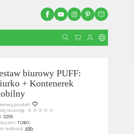
estaw biurowy PUFF:
iurko + Kontenerek
obilny
erwuj produkt:
aj recenzję:
:
2205
oducent:
TOBO
s realizacji:
48h