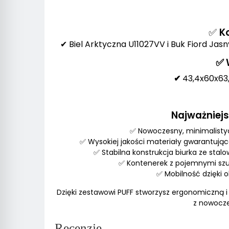
✅
K
✔ Biel Arktyczna U11027VV i Buk Fiord Ja
✅
✔
43,4x60x63,
Najważniej
✅ Nowoczesny, minimalistyc
✅ Wysokiej jakości materiały gwarantują
✅ Stabilna konstrukcja biurka ze st
✅ Kontenerek z pojemnymi sz
✅ Mobilność dzięki
Dzięki zestawowi PUFF stworzysz ergonomiczną i 
z nowocz
Recenzje