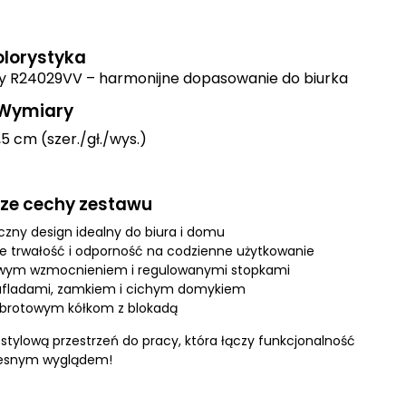
olorystyka
sny R24029VV – harmonijne dopasowanie do biurka
Wymiary
5 cm (szer./gł./wys.)
sze cechy zestawu
zny design idealny do biura i domu
ce trwałość i odporność na codzienne użytkowanie
alowym wzmocnieniem i regulowanymi stopkami
ufladami, zamkiem i cichym domykiem
 obrotowym kółkom z blokadą
stylową przestrzeń do pracy, która łączy funkcjonalność
esnym wyglądem!