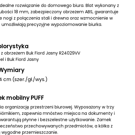
o idealne rozwiązanie do domowego biura. Blat wykonany z
rubości 18 mm, zabezpieczony obrzeżem ABS, gwarantuje
e nogi z połączenia stali i drewna oraz wzmocnienie w
ki umożliwiają precyzyjne wypoziomowanie biurka.
olorystyka
VV z obrzeżem Buk Fiord Jasny R24029VV
iel i Buk Fiord Jasny
Wymiary
 cm (szer./gł./wys.)
ek mobilny PUFF
ia organizację przestrzeni biurowej. Wyposażony w trzy
piórnikiem, zapewnia mnóstwo miejsca na dokumenty i
warantują płynne i bezszelestne użytkowanie. Zamek
ieczeństwo przechowywanych przedmiotów, a kółka z
ą wygodne przemieszczanie.