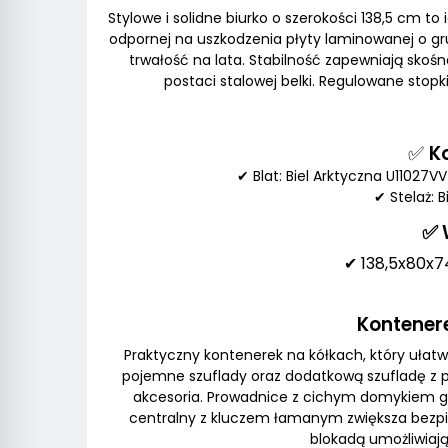
Stylowe i solidne biurko o szerokości 138,5 cm t
odpornej na uszkodzenia płyty laminowanej o g
trwałość na lata. Stabilność zapewniają skośn
postaci stalowej belki. Regulowane stop
✅
K
✔ Blat: Biel Arktyczna U11027
✔ Stelaż: B
✅
✔ 138,5x80x74
Kontener
Praktyczny kontenerek na kółkach, który ułatw
pojemne szuflady oraz dodatkową szufladę z 
akcesoria. Prowadnice z cichym domykiem g
centralny z kluczem łamanym zwiększa bezp
blokadą umożliwiaj