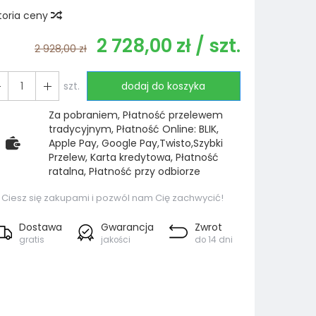
toria ceny
2 728,00 zł
/ szt.
2 928,00 zł
szt.
dodaj do koszyka
Za pobraniem, Płatność przelewem
tradycyjnym, Płatność Online: BLIK,
Apple Pay, Google Pay,Twisto,Szybki
Przelew, Karta kredytowa, Płatność
ratalna, Płatność przy odbiorze
Ciesz się zakupami i pozwól nam Cię zachwycić!
Dostawa
Gwarancja
Zwrot
gratis
jakości
do 14 dni