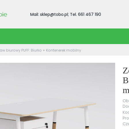
Mail: sklep@tobo.pl; Tel. 661 467 190
aw biurowy PUFF: Biurko + Kontenerek mobilny
Z
B
m
Obs
Dod
Kod
Pr
Cza