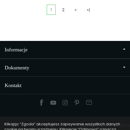
1
2
»
»|
Informacje
Dokumenty
Kontakt
Klikając “Zgoda” akceptujesz zapisywanie wszystkich danych
Sklep internetowy SOTESHOP AI
cookie na twoim urządzeniu. Kliknięcie “Odmowa” oznacza