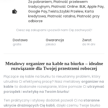
Za pobraniem, Płatność przelewem
tradycyjnym, Płatność Online: BLIK, Apple Pay,
Google Pay,Twisto,Szybki Przelew, Karta
kredytowa, Płatność ratalna, Płatność przy
odbiorze
Ciesz się zakupami i pozwól nam Cię zachwycić!
Dostawa
Gwarancja
Zwrot
gratis
jakości
do 14 dni
Metalowy organizer na kable na biurko – idealne
rozwiązanie dla Twojej przestrzeni roboczej
Plączące się kable na biurku to nieustanny problem, który
utrudnia Ci efektywną pracę? Nasz metalowy
organizer na
kable
to doskonałe rozwiązanie, które pomoże Ci
utrzymać
porządek
i
estetykę na Twoim biurku
!
Ten praktyczny i stylowy dodatek pozwoli Ci na
staranne
ukrycie drażniących Cię kabli
, dzięki czemu Twoje biurko