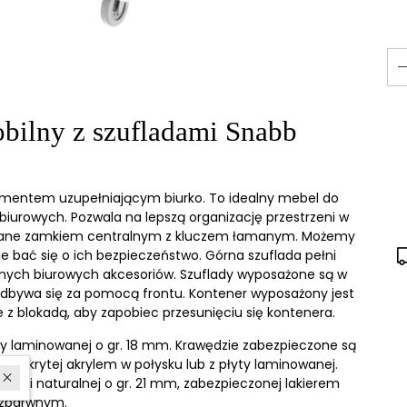
bilny z szufladami Snabb
ementem uzupełniającym biurko. To idealny mebel do
urowych. Pozwala na lepszą organizację przestrzeni w
mykane zamkiem centralnym z kluczem łamanym. Możemy
 bać się o ich bezpieczeństwo. Górna szuflada pełni
bnych biurowych akcesoriów. Szuflady wyposażone są w
dbywa się za pomocą frontu. Kontener wyposażony jest
 z blokadą, aby zapobiec przesunięciu się kontenera.
yty laminowanej o gr. 18 mm. Krawędzie zabezpieczone są
 pokrytej akrylem w połysku lub z płyty laminowanej.
lejki naturalnej o gr. 21 mm, zabezpieczonej lakierem
zbarwnym.