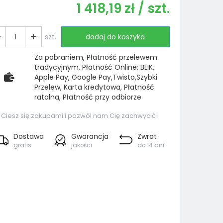
1 418,19 zł
/ szt.
szt.
dodaj do koszyka
Za pobraniem, Płatność przelewem
tradycyjnym, Płatność Online: BLIK,
Apple Pay, Google Pay,Twisto,Szybki
Przelew, Karta kredytowa, Płatność
ratalna, Płatność przy odbiorze
Ciesz się zakupami i pozwól nam Cię zachwycić!
Dostawa
Gwarancja
Zwrot
gratis
jakości
do 14 dni