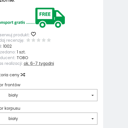
ziomie.
erwuj produkt:
aj recenzję:
:
1002
rzedano:
1 szt.
oducent:
TOBO
s realizacji:
ok. 6-7 tygodni
toria ceny
or frontów
biały
or korpusu
biały