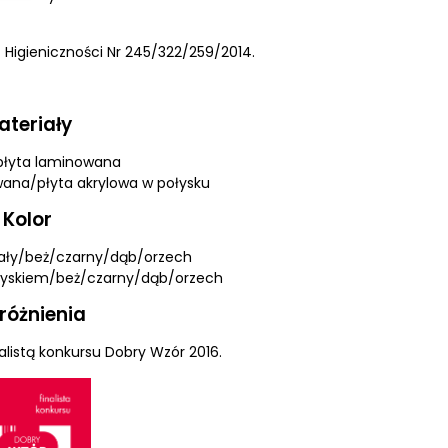
 Higieniczności Nr 245/322/259/2014.
ateriały
 płyta laminowana
wana/płyta akrylowa w połysku
Kolor
biały/beż/czarny/dąb/orzech
połyskiem/beż/czarny/dąb/orzech
różnienia
alistą konkursu Dobry Wzór 2016.