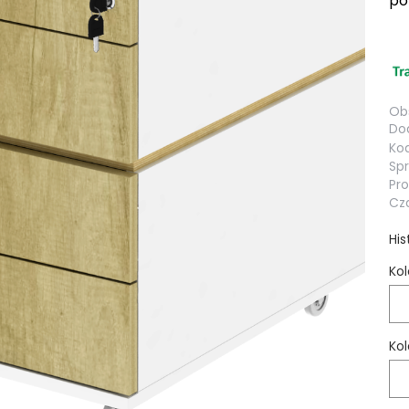
po
Obs
Dod
Kod
Sp
Pr
Cza
His
Kol
Kol