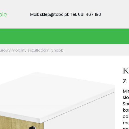
Mail: sklep@tobo.pl; Tel. 661 467 190
iurowy mobilny z szufladami Snabb
K
z
Mi
sł
S
ko
od
ma