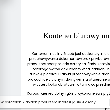
Kontener biurowy mo
Kontener mobilny Snabb jest doskonałym el
przechowywania dokumentów oraz przyborów bi
pracy. Kontener posiada cztery szuflady, za
zamknąć ważne dokumenty w szufladach i nie
funkcję piórnika, ułatwia przechowywanie dro
prowadnice z cichym domykiem, a otwieranie o
w cztery kółka obrotowe, w tym dwa przednie
Korpus, wieniec dolny i górny wykonane są z pł
obrzeżem ABS. Fronty wykonane są z płyty MDF
W ostatnich 7 dniach produktem interesują się
3
osoby.
Poziomy podział kontenera wykonany jest ze sk
be