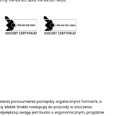
my: PN-EN ISO 9001, PN-EN ISO 14001.
zienia porozumienia pomiędzy organicznymi formami, a
rą. Meble Snabb nawiązują do przyrody w otoczeniu
ajwiększą uwagę jest biurko o ergonomicznym, przyjaźnie