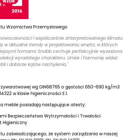
tutu Wzornictwa Przemysłowego
nowoczesności i współcześnie zinterpretowanego klimatu
ę w aktualne trendy w projektowaniu wnętrz, w których
iejszymi formami. Snabb cechuje perfekcyjnie wyważona
ą kolekcji wyrazistego charakteru. Umiar i harmonię widać
li i doborze kątów nachylenia."
trzywarstwowej wg DIN68765 o gęstości 650-690 kg/m3
322 w klasie higieniczności E.1.
a meble posiadają następujące atesty:
mi Bezpieczeństwa Wytrzymałości i Trwałości
t Higieniczny
tu zaświadczającego, że system zarządzania w naszej