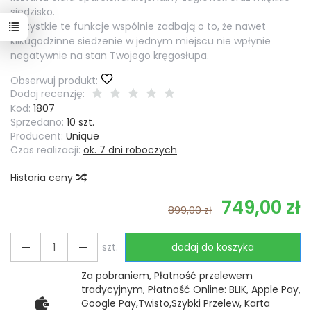
siedzisko.
Wszystkie te funkcje wspólnie zadbają o to, że nawet
kilkugodzinne siedzenie w jednym miejscu nie wpłynie
negatywnie na stan Twojego kręgosłupa.
Obserwuj produkt:
Dodaj recenzję:
Kod:
1807
Sprzedano:
10 szt.
Producent:
Unique
Czas realizacji:
ok. 7 dni roboczych
Historia ceny
749,00 zł
899,00 zł
szt.
dodaj do koszyka
Za pobraniem, Płatność przelewem
tradycyjnym, Płatność Online: BLIK, Apple Pay,
Google Pay,Twisto,Szybki Przelew, Karta