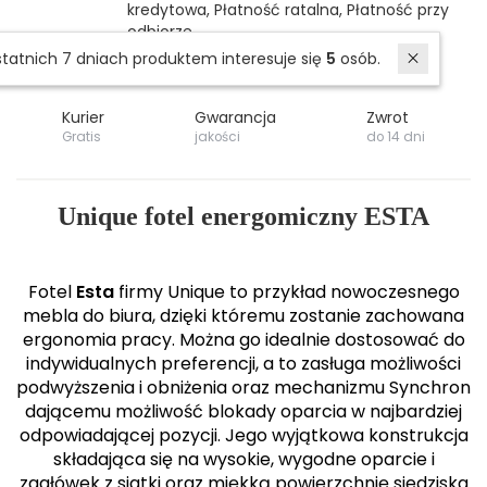
kredytowa, Płatność ratalna, Płatność przy
odbiorze
W ostatnich 7 dniach produktem interesuje się
5
osób.
Ciesz się zakupami i pozwól nam Cię zachwycić!
Kurier
Gwarancja
Zwrot
Gratis
jakości
do 14 dni
Unique fotel energomiczny ESTA
Fotel
Esta
firmy Unique to przykład nowoczesnego
mebla do biura, dzięki któremu zostanie zachowana
ergonomia pracy. Można go idealnie dostosować do
indywidualnych preferencji, a to zasługa możliwości
podwyższenia i obniżenia oraz mechanizmu Synchron
dającemu możliwość blokady oparcia w najbardziej
odpowiadającej pozycji. Jego wyjątkowa konstrukcja
składająca się na wysokie, wygodne oparcie i
zagłówek z siatki oraz miękką powierzchnię siedziska